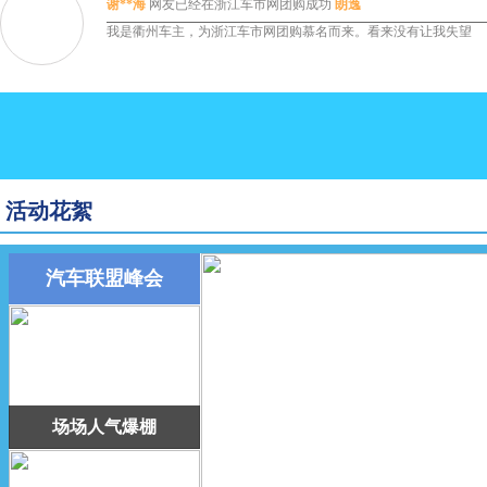
谢**海
网友已经在浙江车市网团购成功
朗逸
我是衢州车主，为浙江车市网团购慕名而来。看来没有让我失望
活动花絮
汽车联盟峰会
场场人气爆棚
车坛争霸会汽车版非诚勿扰，
每届报名车友人气爆棚