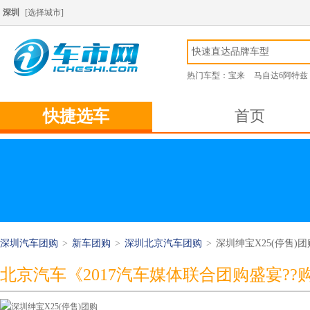
深圳
[
选择城市
]
热门车型：
宝来
马自达6阿特兹
快捷选车
首页
深圳汽车团购
>
新车团购
>
深圳北京汽车团购
>
深圳绅宝X25(停售)团
北京汽车《2017汽车媒体联合团购盛宴??