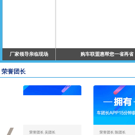
厂家领导亲临现场
购车联盟惠帮您一省再省
东风悦达起亚百城千团嘉兴站
购车联盟惠得到杭城车友的支持与认可，帮助
当日成交321台
愉悦的环境中购得爱车。
荣誉团长
荣誉团长 吴团长
荣誉团长 陈团长