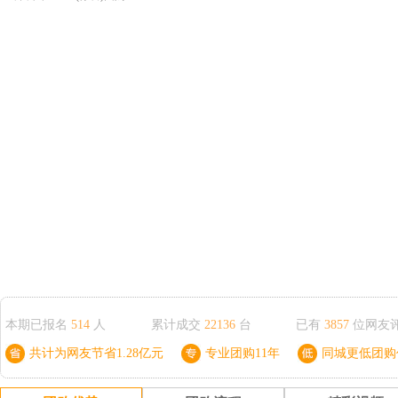
本期已报名
514
人
累计成交
22136
台
已有
3857
位网友
共计为网友节省1.28亿元
专业团购11年
同城更低团购