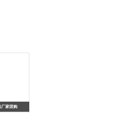
站厂家团购