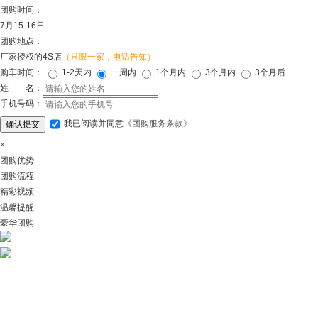
团购亮点：
温馨提示：
团购时间：
杭州、湖州、金华、嘉兴、绍兴、宁波、台州、温州8大城市万名团友，逼出厂家历
不是所有网站都能做团购（
7月15-16日
为什么
团购地点：
浙江车市网是本区域经30多家汽车品牌授权团购的一家网站。
厂家授权的4S店
（只限一家，电话告知）
）
购车方式：
购车时间：
1-2天内
一周内
1个月内
3个月内
3个月后
姓 名：
旧车置换
首次购车
手机号码：
我已阅读并同意
《团购服务条款》
×
团购优势
团购流程
精彩视频
温馨提醒
豪华团购