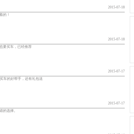
2015-07-18
着的！
2015-07-18
也要买车，已经推荐
2015-07-17
。买车的好帮手，还有礼包送
2015-07-17
错的选择。