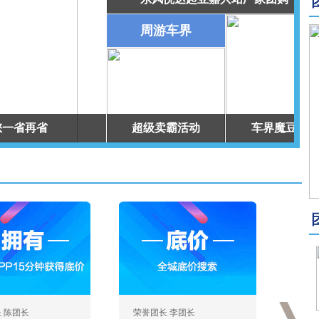
东风悦达起亚百城千团嘉兴站当日成交321台
周游车界
您一省再省
超级卖霸活动
车界魔豆
与认可，帮助车友在轻松
评选整个深圳的优秀销售顾
香车与美女的邂逅，评
问，第一名奖励小轿车一辆
选最美车模
 李团长
荣誉团长 王团长
荣誉