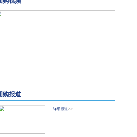
团购视频
团购报道
>>
详细报道
团长 吴团长
荣誉团长 陈团长