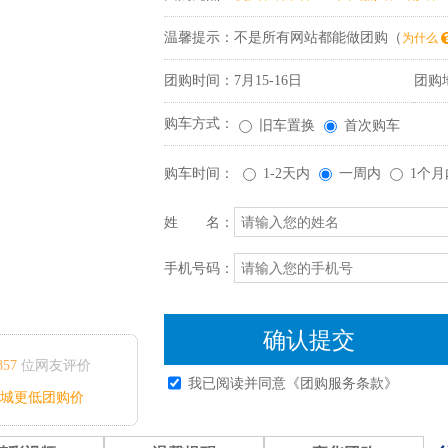
温馨提示：
不是所有网站都能做团购（
为什
团购时间：
7月15-16日
团购
购车方式：
旧车置换
首次购车
购车时间：
1-2天内
一周内
1个月
姓 名：
手机号码：
857
位网友评价
我已阅读并同意
《团购服务条款》
城更低团购价