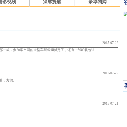
精彩视频
温馨提醒
豪华团购
2015-07-22
一款，参加车市网的大型车展瞬间就定了，还有个5000礼包送
2015-07-22
划算，方便。
2015-07-21