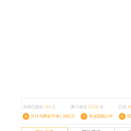
本期已报名
514
人
累计成交
22136
台
已有
3
共计为网友节省1.28亿元
专业团购11年
同