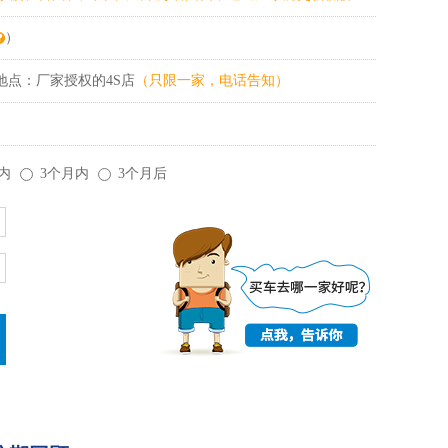
）
么
地点：
厂家授权的4S店
（只限一家，电话告知）
内
3个月内
3个月后