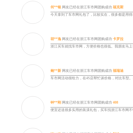
何**银
网友已经在浙江车市网团购成功
福克斯
今天拿到了车市网礼包了，比较实在，很多都是用得
胡**逸
网友已经在浙江车市网团购成功
卡罗拉
浙江买车就找车市网，方便价格也很低。我朋友马上
鲍**新
网友已经在浙江车市网团购成功
福瑞迪
车市网活动很给力，在4S店帮忙谈价格，对比车型
钟**刚
网友已经在浙江车市网团购成功
408
便宜还送很多实用的装潢礼包，买车找浙江车市网不