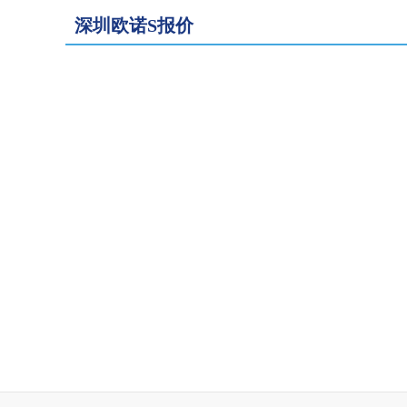
深圳欧诺S报价