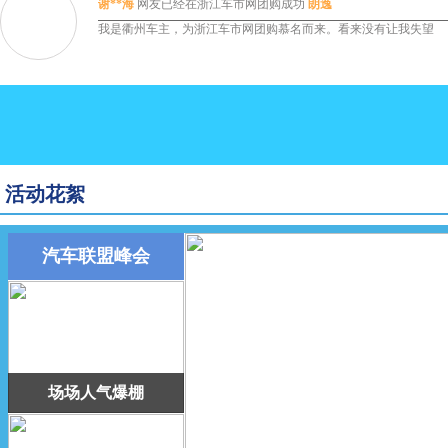
谢**海
网友已经在浙江车市网团购成功
朗逸
我是衢州车主，为浙江车市网团购慕名而来。看来没有让我失望
活动花絮
汽车联盟峰会
场场人气爆棚
车坛争霸会汽车版非诚勿扰，
每届报名车友人气爆棚