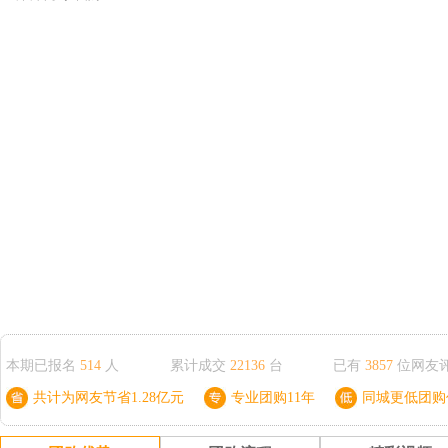
本期已报名
514
人
累计成交
22136
台
已有
3857
位网友
共计为网友节省1.28亿元
专业团购11年
同城更低团购