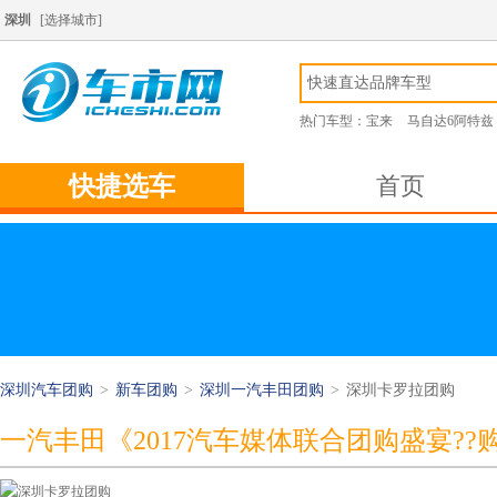
深圳
[
选择城市
]
热门车型：
宝来
马自达6阿特兹
快捷选车
首页
深圳汽车团购
>
新车团购
>
深圳一汽丰田团购
>
深圳卡罗拉团购
一汽丰田《2017汽车媒体联合团购盛宴??