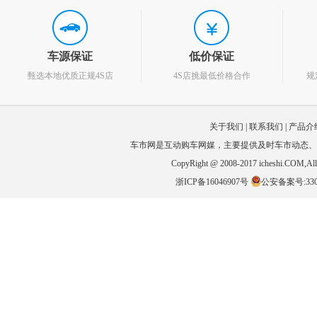
车源保证
低价保证
甄选本地优质正规4S店
4S店挑最低价格合作
规
关于我们
|
联系我们
|
产品介
车市网是互动购车网媒，主要提供及时车市动态、
CopyRight @ 2008-2017 icheshi
浙ICP备16046907号
公安备案号:3301