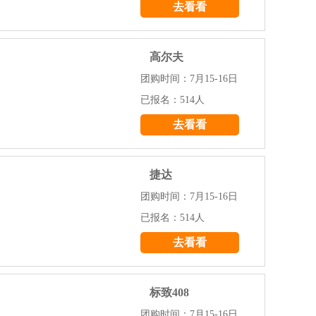
去看看
高尔夫
团购时间：7月15-16日
已报名：514人
去看看
捷达
团购时间：7月15-16日
已报名：514人
去看看
标致408
团购时间：7月15-16日