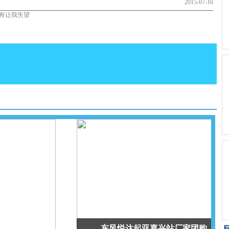
2015-07-16
有让我失望
东风悦达起亚嘉兴站厂家团购