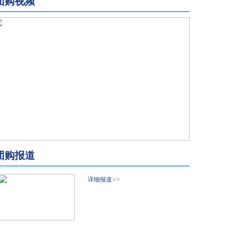
团购视频
团购报道
>>
详细报道
团长 王团长
荣誉团长 吴团长