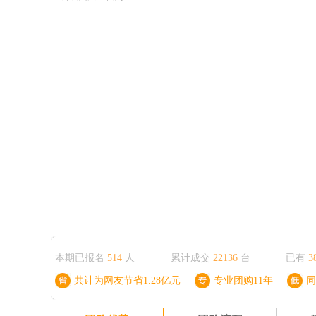
本期已报名
514
人
累计成交
22136
台
已有
3
共计为网友节省1.28亿元
专业团购11年
同