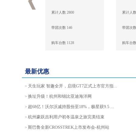
59
累计人数 2800
累计人数 
3
带团次数 146
带团次数 
14
购车台数 1128
购车台数 
最新优惠
天生玩家 智趣全开，启境GT7正式上市官方指...
>
换址升级！杭州和锦比亚迪海洋网
>
超68亿！沃尔沃减持股份至18%，极星获9.5 ...
>
杭州豪跃吉利用户初冬温泉之旅完美结束
>
斯巴鲁全新CROSSTREK上市发布会-杭州站
>