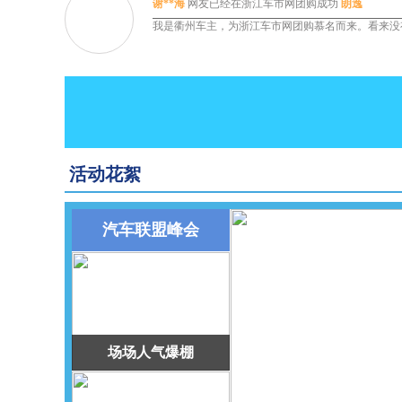
谢**海
网友已经在浙江车市网团购成功
朗逸
我是衢州车主，为浙江车市网团购慕名而来。看来没
活动花絮
汽车联盟峰会
场场人气爆棚
车坛争霸会汽车版非诚勿扰，
每届报名车友人气爆棚