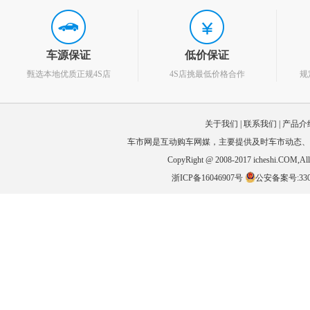
车源保证
低价保证
甄选本地优质正规4S店
4S店挑最低价格合作
规
关于我们
|
联系我们
|
产品介
车市网是互动购车网媒，主要提供及时车市动态、
CopyRight @ 2008-2017 icheshi
浙ICP备16046907号
公安备案号:3301