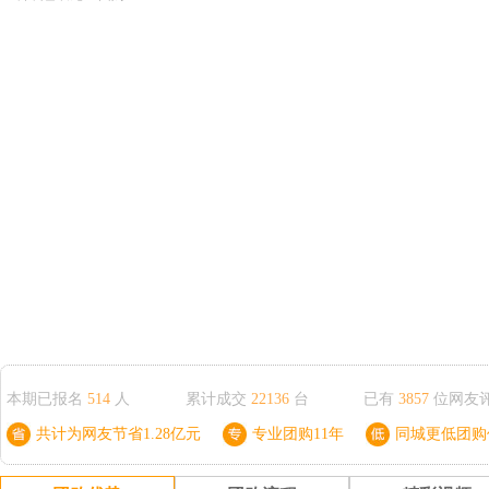
本期已报名
514
人
累计成交
22136
台
已有
3857
位网友
共计为网友节省1.28亿元
专业团购11年
同城更低团购