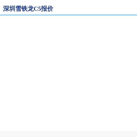
深圳雪铁龙C5报价